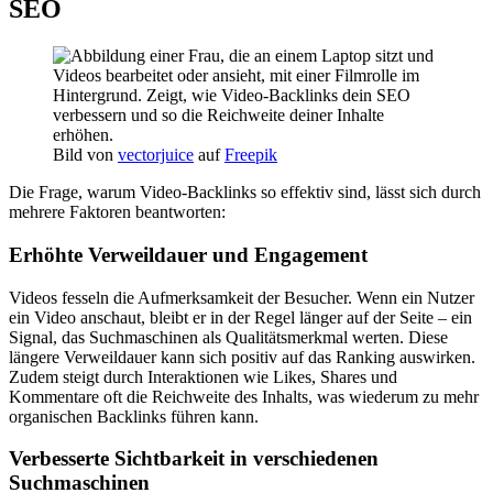
SEO
Bild von
vectorjuice
auf
Freepik
Die Frage, warum Video-Backlinks so effektiv sind, lässt sich durch
mehrere Faktoren beantworten:
Erhöhte Verweildauer und Engagement
Videos fesseln die Aufmerksamkeit der Besucher. Wenn ein Nutzer
ein Video anschaut, bleibt er in der Regel länger auf der Seite – ein
Signal, das Suchmaschinen als Qualitätsmerkmal werten. Diese
längere Verweildauer kann sich positiv auf das Ranking auswirken.
Zudem steigt durch Interaktionen wie Likes, Shares und
Kommentare oft die Reichweite des Inhalts, was wiederum zu mehr
organischen Backlinks führen kann.
Verbesserte Sichtbarkeit in verschiedenen
Suchmaschinen