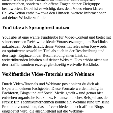
unterstreichen, sondern auch offene Fragen deiner Zielgruppe
beantworten. Dabei ist es wichtig, dass dein Video einen klaren
Call-to-Action enthält – etwa den Hinweis, weitere Informationen
auf deiner Website zu finden.
YouTube als Sprungbrett nutzen
YouTube ist eine wahre Fundgrube für Video-Content und bietet mit
seiner enormen Reichweite ideale Voraussetzungen, um Backlinks
aufzubauen. Achte darauf, deine Videos mit relevanten Keywords
zu optimieren: sowohl im Titel als auch in der Beschreibung und
den Tags. Ergänze in der Beschreibung einen Link zu
weiterführenden Inhalten auf deiner Website. Dies erhöht nicht nur
den Traffic, sondern erzeugt gleichzeitig wertvolle Backlinks.
Veröffentliche Video-Tutorials und Webinare
Durch Video-Tutorials und Webinare positionierst du dich als
Experte in deinem Fachgebiet. Diese Formate werden häufig in
Fachforen, Blogs und auf Social Media geteilt – und genau hier
entstehen organische Backlinks. Ein anschauliches Beispiel aus der
Praxis: Ein Technikunternehmen könnte ein Webinar rund um seine
Produkte veranstalten, das auf verschiedenen tech-affinen Blogs
eingebettet wird, die anschließend auf die Webinar-