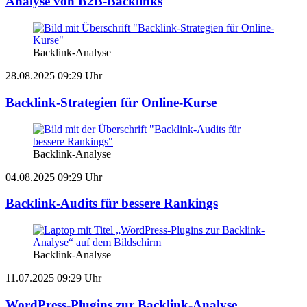
Analyse von B2B-Backlinks
Backlink-Analyse
28.08.2025 09:29 Uhr
Backlink-Strategien für Online-Kurse
Backlink-Analyse
04.08.2025 09:29 Uhr
Backlink-Audits für bessere Rankings
Backlink-Analyse
11.07.2025 09:29 Uhr
WordPress-Plugins zur Backlink-Analyse