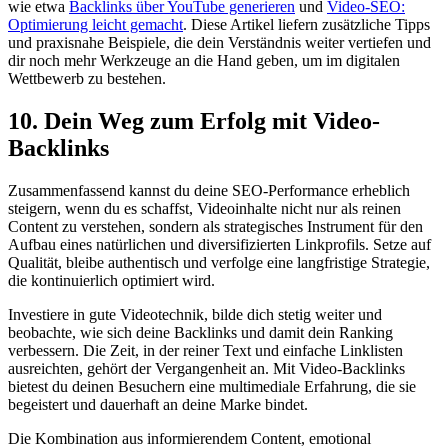
wie etwa
Backlinks über YouTube generieren
und
Video-SEO:
Optimierung leicht gemacht
. Diese Artikel liefern zusätzliche Tipps
und praxisnahe Beispiele, die dein Verständnis weiter vertiefen und
dir noch mehr Werkzeuge an die Hand geben, um im digitalen
Wettbewerb zu bestehen.
10. Dein Weg zum Erfolg mit Video-
Backlinks
Zusammenfassend kannst du deine SEO-Performance erheblich
steigern, wenn du es schaffst, Videoinhalte nicht nur als reinen
Content zu verstehen, sondern als strategisches Instrument für den
Aufbau eines natürlichen und diversifizierten Linkprofils. Setze auf
Qualität, bleibe authentisch und verfolge eine langfristige Strategie,
die kontinuierlich optimiert wird.
Investiere in gute Videotechnik, bilde dich stetig weiter und
beobachte, wie sich deine Backlinks und damit dein Ranking
verbessern. Die Zeit, in der reiner Text und einfache Linklisten
ausreichten, gehört der Vergangenheit an. Mit Video-Backlinks
bietest du deinen Besuchern eine multimediale Erfahrung, die sie
begeistert und dauerhaft an deine Marke bindet.
Die Kombination aus informierendem Content, emotional