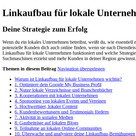
Linkaufbau für lokale Unterne
Deine Strategie zum Erfolg
Wenn du ein lokales Unternehmen betreibst, weißt du, wie essentiell es 
potenzielle Kunden dich auch online finden, wenn sie nach Dienstleis
Linkaufbau für lokale Unternehmen funktioniert und welche Strategien
Suchmaschinen erzielst und mehr Kunden in deiner Region gewinnst.
Themen in diesem Beitrag
Navigation überspringen
Warum ist Linkaufbau für lokale Unternehmen wichtig?
1. Optimiere dein Google My Business Profil
2. Nutze lokale Verzeichnisse und Branchenbücher
3. Kooperationen mit lokalen Unternehmen
4. Sponsoring von lokalen Events und Vereinen
5. Hochwertiger, lokaler Content
6. Kundenbewertungen und Testimonials fördern
7. Aktivität in sozialen Medien
8. Gastbeiträge auf lokalen Blogs
9. Teilnahme an lokalen Online-Communities
10. Überwache und analysiere deine Linkaufbau-Bemühungen