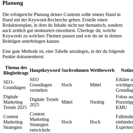
Planung
Die erfolgreiche Planung deines Contents sollte immer Hand in
Hand mit der Keyword-Recherche gehen. Erstelle einen
Redaktionsplan, in dem du Inhalte nicht nur thematisch, sondern
auch zeitlich gut strukturiert einordnest. Überlege dir, welche
Keywords zu welchen Themen passen und wie du sie in deinen
Beiträgen unterbringen kannst.
Eine gute Methode ist, eine Tabelle anzulegen, in der du folgende
Punkte dokumentierst:
Thema des
Hauptkeyword
Suchvolumen
Wettbewerb
Notiz
Blogbeitrags
SEO
Erkläre a
SEO-
Grundlagen
Hoch
Mittel
wichtige
Grundlagen
verstehen
Grundla
Digitale
Fokus au
Digitale Trends
Marketing
Mittel
Niedrig
Praxistip
2025
Trends 2025
KMU
Content
Content
Fallstudi
Marketing
Marketing
Hoch
Hoch
einbinde
Strategien
Strategien
Experte
entwickeln